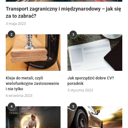
Transport zagraniczny i międzynarodowy – jak się
za to zabrać?
3 maja 2023
2
3
Kleje do metali, czyli
Jak sporządzić dobre CV?
wielofunkcyjne zastosowanie
poradnik
i nie tylko
5 stycznia 2023
6 września 2023
4
5