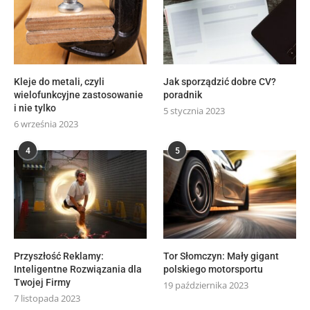
Kleje do metali, czyli
Jak sporządzić dobre CV?
wielofunkcyjne zastosowanie
poradnik
i nie tylko
5 stycznia 2023
6 września 2023
4
5
Przyszłość Reklamy:
Tor Słomczyn: Mały gigant
Inteligentne Rozwiązania dla
polskiego motorsportu
Twojej Firmy
19 października 2023
7 listopada 2023