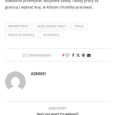
dokładnie przemyśleć wszystkie zalety i wady pracy za
granicą i wybrać kraj, w którym chcieliby pracować.
BRANŻE PRACY
GDZIE SZUKAĆ PRACY
PRACA
PRACA ZA GRANICĄ
ZA GRANICĄ
2 komentarze
0
ADMIN1
poprzedni
Staż czy etat? Co wybrać?