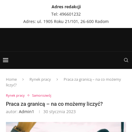
Adres redakcji
Tel: 496601232
Adres: ul. 1905 Roku 21/101, 26-600 Radom
Home
Rynek pracy
Praca za granicą – na co możemy
liczyć?
Rynek pracy
Samorozwój
Praca za granicą – na co możemy liczyć?
autor:
Admin1
30 stycznia 2023