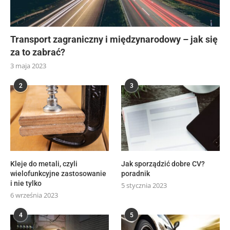
Transport zagraniczny i międzynarodowy – jak się
za to zabrać?
3 maja 2023
2
3
Kleje do metali, czyli
Jak sporządzić dobre CV?
wielofunkcyjne zastosowanie
poradnik
i nie tylko
5 stycznia 2023
6 września 2023
4
5